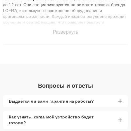
до 12 лет. Они специализируются на ремонте техники бренда
LOFRA, используют современное оборудование и
оригинальные запчасти. Каждый инженер регулярно проходит
обучение и сертификацию, что позволяет быстро и
точноdiagnostikировать поломки и восстанавливать технику с
Развернуть
сохранением гарантии до 3 лет. Наши мастера решают
сложные случаи: от замены матриц и материнских плат до
ремонта после залития и восстановления данных. Благодаря
высокой квалификации и ответственному подходу клиенты
получают быстрый, качественный ремонт и понятные
объяснения по результатам диагностики.
Вопросы и ответы
+
Выдаётся ли вами гарантия на работы?
Как узнать, когда моё устройство будет
+
готово?