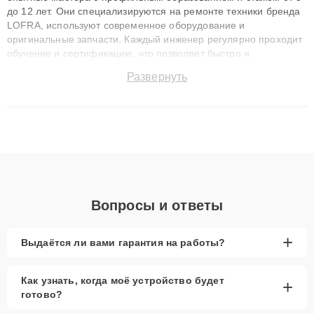
до 12 лет. Они специализируются на ремонте техники бренда
LOFRA, используют современное оборудование и
оригинальные запчасти. Каждый инженер регулярно проходит
обучение и сертификацию, что позволяет быстро и
точноdiagnostikировать поломки и восстанавливать технику с
Развернуть
сохранением гарантии до 3 лет. Наши мастера решают
сложные случаи: от замены матриц и материнских плат до
ремонта после залития и восстановления данных. Благодаря
высокой квалификации и ответственному подходу клиенты
получают быстрый, качественный ремонт и понятные
объяснения по результатам диагностики.
Вопросы и ответы
+
Выдаётся ли вами гарантия на работы?
Как узнать, когда моё устройство будет
+
готово?