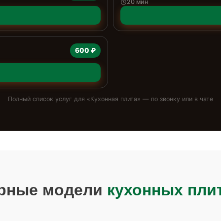
20 мин
600 ₽
Полный список услуг для «
Кухонная плита
» — по звонку или в чате
рные модели
кухонных пли