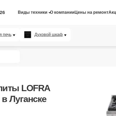
-26
Виды техники
О компании
Цены на ремонт
Ак
я печь
Духовой шкаф
плиты LOFRA
в Луганске