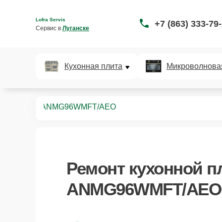
Lofra Servis
+7 (863) 333-79
Сервис в 
Луганске
Кухонная плита
Микроволнова
нных плит
ANMG96WMFT/AEO
Ремонт
кухонной 
ANMG96WMFT/AEO