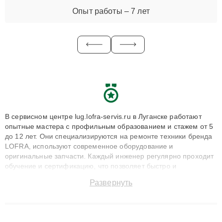
Опыт работы – 7 лет
В сервисном центре lug.lofra-servis.ru в Луганске работают
опытные мастера с профильным образованием и стажем от 5
до 12 лет. Они специализируются на ремонте техники бренда
LOFRA, используют современное оборудование и
оригинальные запчасти. Каждый инженер регулярно проходит
обучение и сертификацию, что позволяет быстро и
точноdiagnostikировать поломки и восстанавливать технику с
Развернуть
сохранением гарантии до 3 лет. Наши мастера решают
сложные случаи: от замены матриц и материнских плат до
ремонта после залития и восстановления данных. Благодаря
высокой квалификации и ответственному подходу клиенты