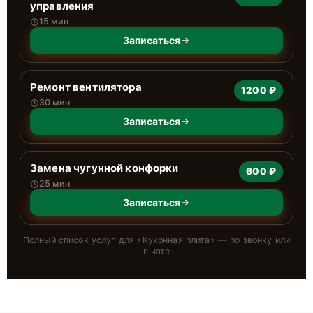
управления
15 мин
Записаться
Ремонт вентилятора
1200 ₽
30 мин
Записаться
Замена чугунной конфорки
600 ₽
25 мин
Записаться
Полный список услуг для «
Кухонная плита
» — по звонку или
в чате