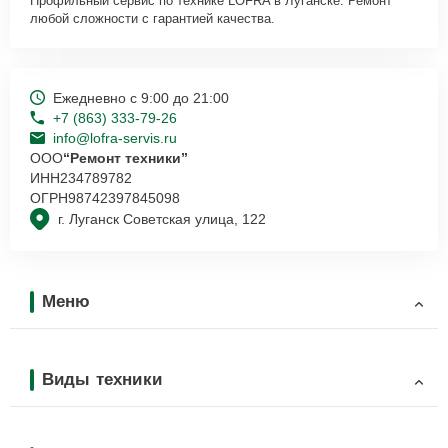
Профильный сервис по технике LOFRA в Луганске. Ремонт
вопросам, запишут на диагностику, подскажут с вариантами
любой сложности с гарантией качества.
курьерской доставки или оформят выезд мастера в удобное время
и место.
Ежедневно с 9:00 до 21:00
+7 (863) 333-79-26
info@lofra-servis.ru
ООО
“Ремонт техники”
ИНН
234789782
ОГРН
98742397845098
г. Луганск Советская улица, 122
Меню
Виды техники