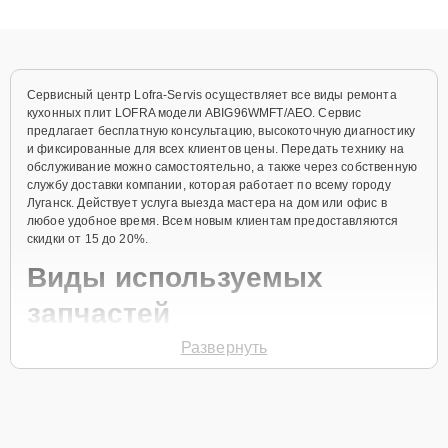
получают быстрый, качественный ремонт и понятные
объяснения по результатам диагностики.
Сервисный центр Lofra-Servis осуществляет все виды ремонта
кухонных плит LOFRA модели ABIG96WMFT/AEO. Сервис
предлагает бесплатную консультацию, высокоточную диагностику
и фиксированные для всех клиентов цены. Передать технику на
обслуживание можно самостоятельно, а также через собственную
службу доставки компании, которая работает по всему городу
Луганск. Действует услуга выезда мастера на дом или офис в
любое удобное время. Всем новым клиентам предоставляются
скидки от 15 до 20%.
Виды используемых
запчастей
Развернуть
Для ремонта кухонной плиты модели ABIG96WMFT/AEO
предлагаются как оригинальные комплектующие бренда LOFRA,
так и качественные аналоги фирменных деталей. Выбор варианта
запчастей или качества аналогичных комплектующих всегда
остается за клиентом.