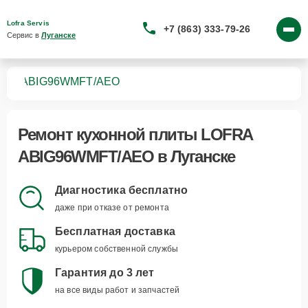
Lofra Servis
+7 (863) 333-79-26
Сервис в 
Луганске
лит
ABIG96WMFT/AEO
Ремонт
кухонной плиты LOFRA
ABIG96WMFT/AEO
в Луганске
Диагностика бесплатно
даже при отказе от ремонта
Бесплатная доставка
курьером собственной службы
Гарантия до 3 лет
на все виды работ и запчастей