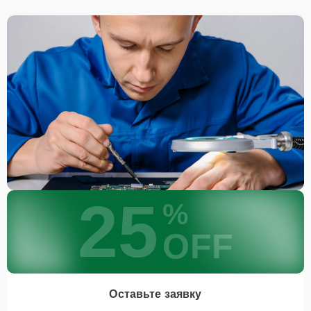
Привезти устройство в ближайший центр или
передать аппарат курьеру службы доставки,
дождаться результатов диагностики и принять
решение.
Дождаться оповещения о готовности и забрать
устройство самостоятельно или воспользоваться
курьерской доставкой.
При необходимости клиент может воспользоваться услугой
вызова мастера для проведения диагностики и ремонта в
желаемом месте и удобное время.
Какие предоставляются
25
гарантии
%
OFF
Каждому клиенту предоставляется гарантия сервиса, которая
распространяется на все виды ремонта, а также на все
используемые запчасти. Гарантия включает в себя срочную
обработку гарантийных случаев и постгарантийное обслуживание.
При гарантийном случае наш сервис установит новые запчасти и
Оставьте заявку
обновит программное обеспечение совершенно бесплатно. Более
подробную информацию можно получить в разделе
Гарантии
.