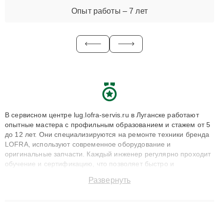
Опыт работы – 7 лет
В сервисном центре lug.lofra-servis.ru в Луганске работают
опытные мастера с профильным образованием и стажем от 5
до 12 лет. Они специализируются на ремонте техники бренда
LOFRA, используют современное оборудование и
оригинальные запчасти. Каждый инженер регулярно проходит
обучение и сертификацию, что позволяет быстро и
точноdiagnostikировать поломки и восстанавливать технику с
Развернуть
сохранением гарантии до 3 лет. Наши мастера решают
сложные случаи: от замены матриц и материнских плат до
ремонта после залития и восстановления данных. Благодаря
высокой квалификации и ответственному подходу клиенты