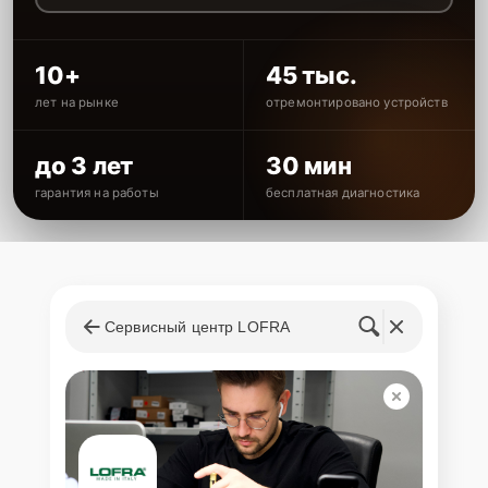
10+
45 тыс.
лет на рынке
отремонтировано устройств
до 3 лет
30 мин
гарантия на работы
бесплатная диагностика
Сервисный центр LOFRA