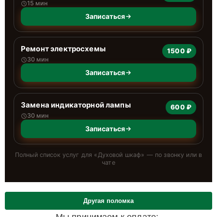
15 мин
Записаться
Ремонт электросхемы
1500 ₽
30 мин
Записаться
Замена индикаторной лампы
600 ₽
30 мин
Записаться
Полный список услуг для «
Духовой шкаф
» — по звонку или в
чате
Другая поломка