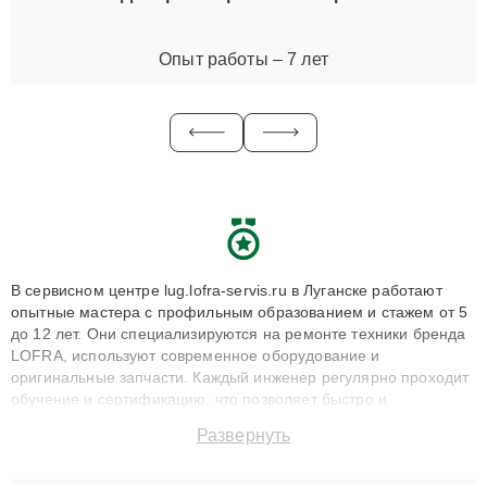
Опыт работы – 7 лет
В сервисном центре lug.lofra-servis.ru в Луганске работают
опытные мастера с профильным образованием и стажем от 5
до 12 лет. Они специализируются на ремонте техники бренда
LOFRA, используют современное оборудование и
оригинальные запчасти. Каждый инженер регулярно проходит
обучение и сертификацию, что позволяет быстро и
точноdiagnostikировать поломки и восстанавливать технику с
Развернуть
сохранением гарантии до 3 лет. Наши мастера решают
сложные случаи: от замены матриц и материнских плат до
ремонта после залития и восстановления данных. Благодаря